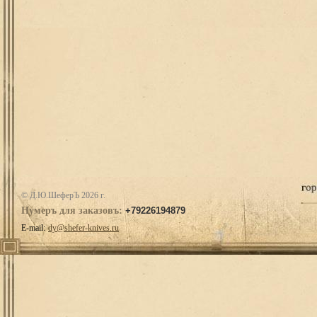
© Д.Ю.ШеферЪ 2026 г.
Нумеръ для заказовъ:
+79226194879
E-mail:
dy@shefer-knives.ru