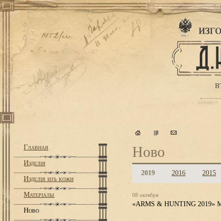
Главная
Ново
Изделiя
2019
2016
2015
Изделiя изъ кожи
Матерiалы
08 октября
«ARMS & HUNTING 2019
Ново