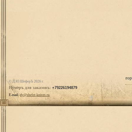
© Д.Ю.ШеферЪ 2026 г.
Нумеръ для заказовъ:
+79226194879
E-mail:
dy@shefer-knives.ru