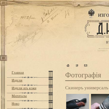
Главная
Фотографiя
Изделiя
Скинеръ универсалъ
Изделiя изъ кожи
Матерiалы
Ново