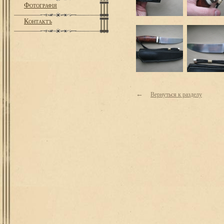
Фотографiя
Контактъ
←
Вернуться к разделу