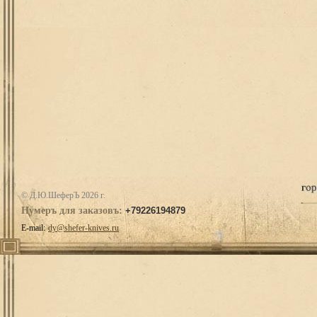
© Д.Ю.ШеферЪ 2026 г.
Нумеръ для заказовъ:
+79226194879
E-mail:
dy@shefer-knives.ru