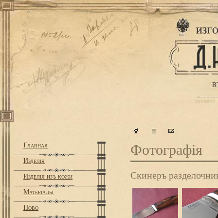
Главная
Фотографiя
Изделiя
Скинеръ разделочн
Изделiя изъ кожи
Матерiалы
Ново