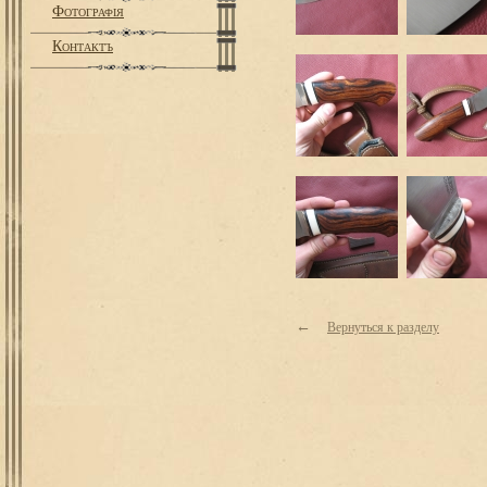
Фотографiя
Контактъ
←
Вернуться к разделу