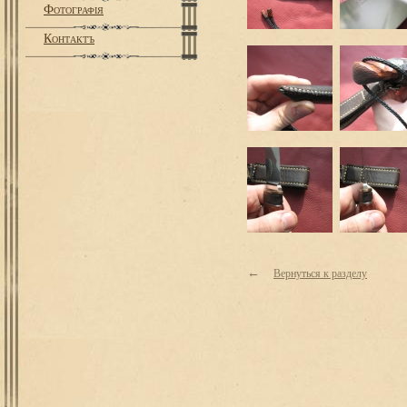
Фотографiя
Контактъ
←
Вернуться к разделу