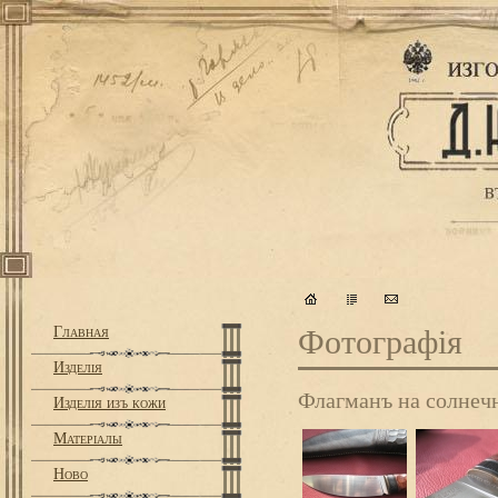
Главная
Фотографiя
Изделiя
Флагманъ на солне
Изделiя изъ кожи
Матерiалы
Ново