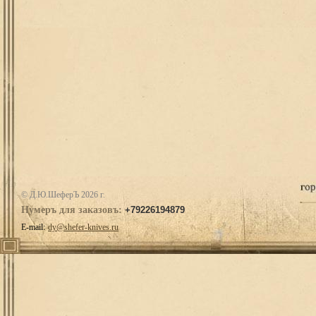
© Д.Ю.ШеферЪ 2026 г.
Нумеръ для заказовъ:
+79226194879
E-mail:
dy@shefer-knives.ru