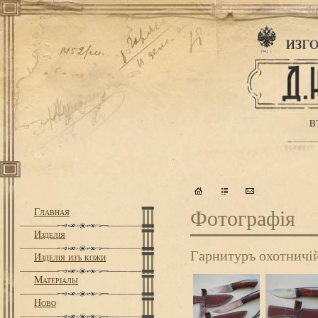
Главная
Фотографiя
Изделiя
Гарнитуръ охотничiй
Изделiя изъ кожи
Матерiалы
Ново