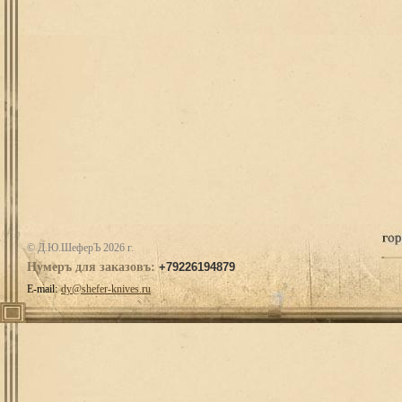
© Д.Ю.ШеферЪ 2026 г.
Нумеръ для заказовъ:
+79226194879
E-mail:
dy@shefer-knives.ru