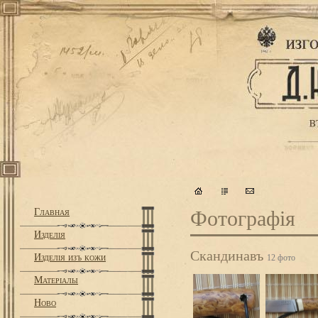
Главная
Фотографiя
Изделiя
Скандинавъ
Изделiя изъ кожи
12 фото
Матерiалы
Ново