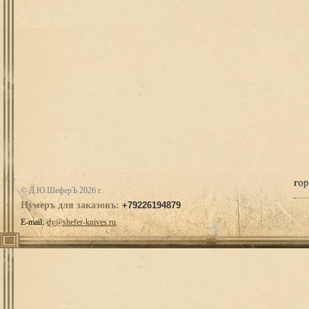
© Д.Ю.ШеферЪ 2026 г.
Нумеръ для заказовъ:
+79226194879
E-mail:
dy@shefer-knives.ru