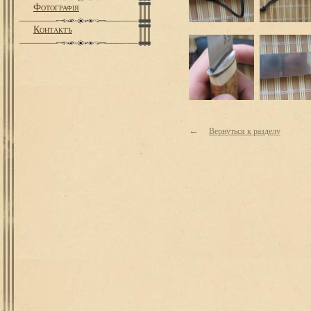
Фотографiя
Контактъ
←
Вернуться к разделу