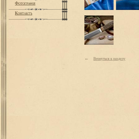
Фотографiя
Контактъ
←
Вернуться к разделу