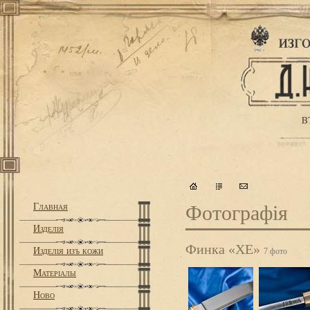
Главная
Фотографiя
Изделiя
Финка «ХЕ»
Изделiя изъ кожи
7 фото
Матерiалы
Ново