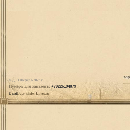
© Д.Ю.ШеферЪ 2026 г.
Нумеръ для заказовъ:
+79226194879
E-mail:
dy@shefer-knives.ru