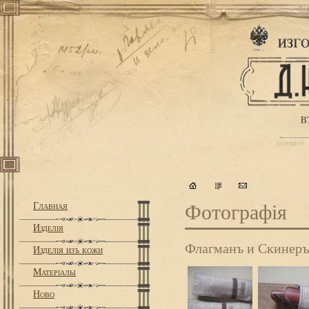
Главная
Фотографiя
Изделiя
Флагманъ и Cкинеръ
Изделiя изъ кожи
Матерiалы
Ново