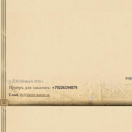
© Д.Ю.ШеферЪ 2026 г.
Нумеръ для заказовъ:
+79226194879
E-mail:
dy@shefer-knives.ru