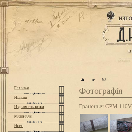
Главная
Фотографiя
Изделiя
Граненыч CPM 110V
Изделiя изъ кожи
Матерiалы
Ново