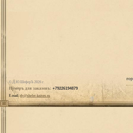
© Д.Ю.ШеферЪ 2026 г.
Нумеръ для заказовъ:
+79226194879
E-mail:
dy@shefer-knives.ru