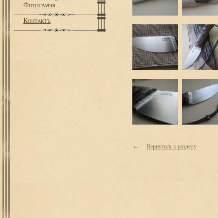
Фотографiя
Контактъ
←
Вернуться к разделу