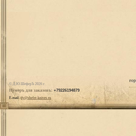
© Д.Ю.ШеферЪ 2026 г.
Нумеръ для заказовъ:
+79226194879
E-mail:
dy@shefer-knives.ru