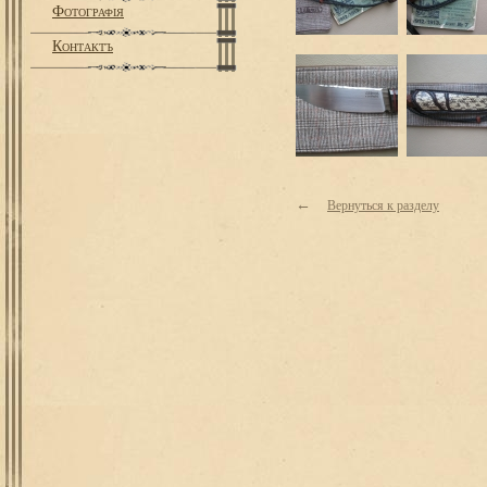
Фотографiя
Контактъ
←
Вернуться к разделу