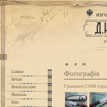
Главная
Фотографiя
Изделiя
Граненыч С90В (пр
Изделiя изъ кожи
Матерiалы
Ново