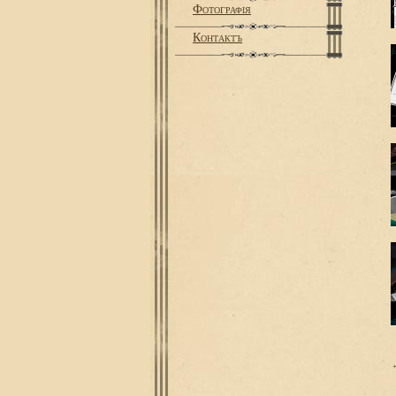
Фотографiя
Контактъ