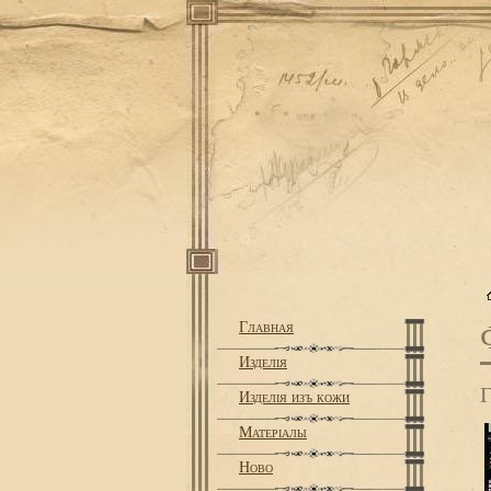
Главная
Изделiя
Изделiя изъ кожи
Матерiалы
Ново