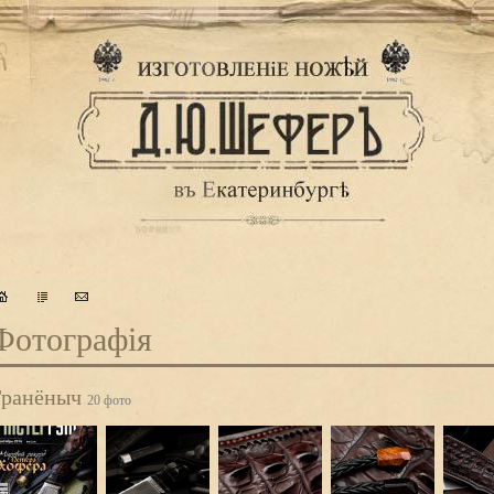
Фотографiя
Гранёныч
20 фото