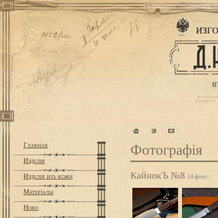
Главная
Фотографiя
Изделiя
КайнокЪ №8
Изделiя изъ кожи
14 фото
Матерiалы
Ново