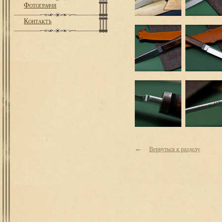
Фотографiя
Контактъ
←
Вернуться к разделу