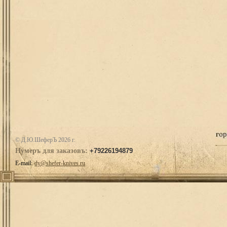
© Д.Ю.ШеферЪ 2026 г.
Нумеръ для заказовъ:
+79226194879
E-mail:
dy@shefer-knives.ru