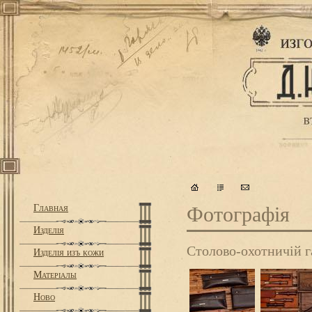
Главная
Фотографiя
Изделiя
Столово-охотничій г
Изделiя изъ кожи
Матерiалы
Ново