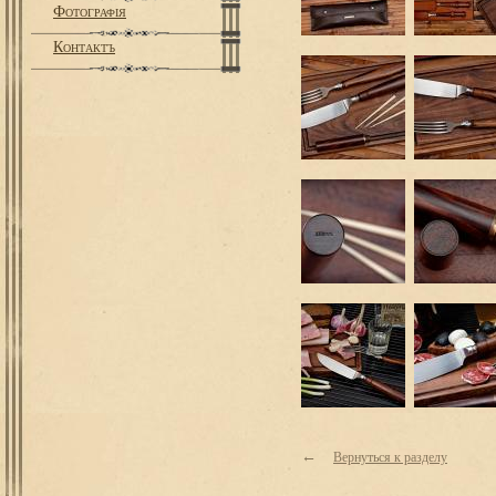
Фотографiя
Контактъ
←
Вернуться к разделу