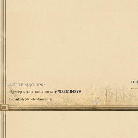
© Д.Ю.ШеферЪ 2026 г.
Нумеръ для заказовъ:
+79226194879
E-mail:
dy@shefer-knives.ru