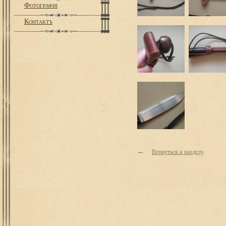
Фотографiя
Контактъ
←
Вернуться к разделу