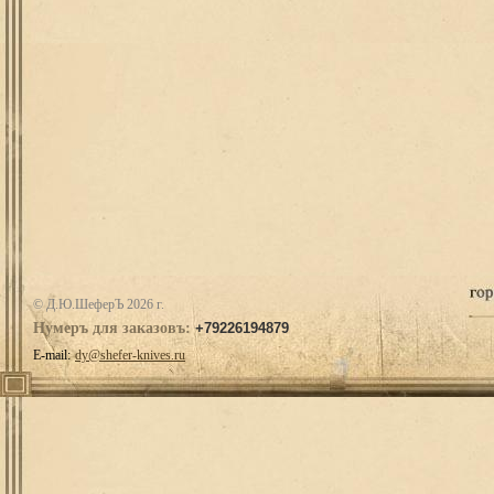
© Д.Ю.ШеферЪ 2026 г.
Нумеръ для заказовъ:
+79226194879
E-mail:
dy@shefer-knives.ru