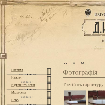
Главная
Фотографiя
Изделiя
Третiй къ гарнитуру
Изделiя изъ кожи
Матерiалы
Ново