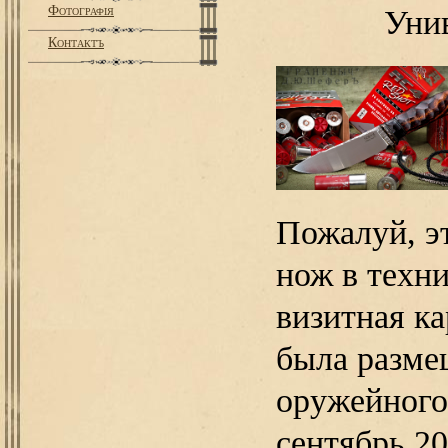
Фотографiя
Уни
Контактъ
Пожалуй, э
нож в техн
визитная к
была разме
оружейного
сентябрь 20