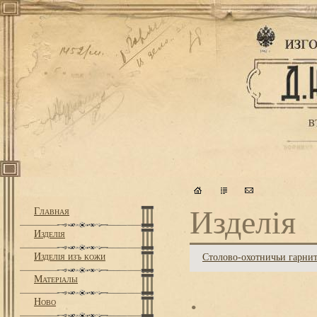
Изделiя
Главная
Изделiя
Изделiя изъ кожи
Столово-охотничьи гарни
Матерiалы
.
Ново