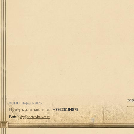
© Д.Ю.ШеферЪ 2026 г.
Нумеръ для заказовъ:
+79226194879
E-mail:
dy@shefer-knives.ru